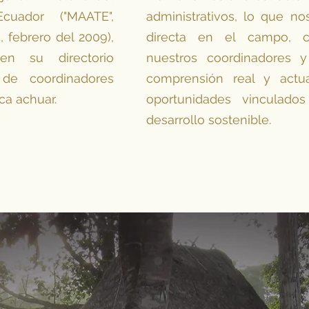
uador ("MAATE",
administrativos, lo que no
, febrero del 2009),
directa en el campo, 
n su directorio
nuestros coordinadores 
de coordinadores
comprensión real y actu
ca achuar.
oportunidades vinculado
desarrollo sostenible.