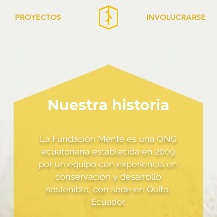
PROYECTOS
INVOLUCRARSE
Nuestra historia
La Fundación Menté es una ONG
ecuatoriana establecida en 2009
por un equipo con experiencia en
conservación y desarrollo
sostenible, con sede en Quito,
Ecuador.