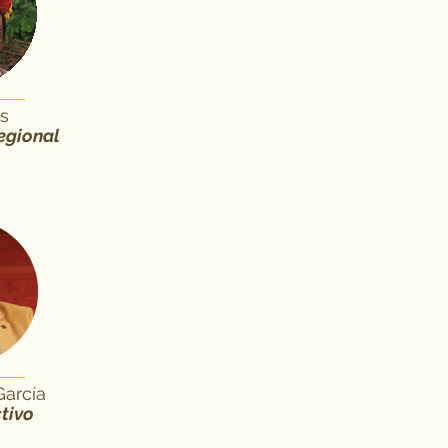
s
egional
García
tivo