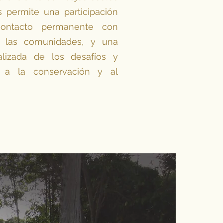
s permite una participación
contacto permanente con
y las comunidades, y una
alizada de los desafíos y
s a la conservación y al