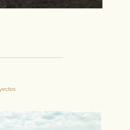
o
yectos