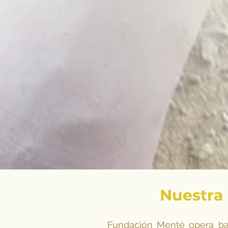
Nuestra 
Fundación Menté opera baj