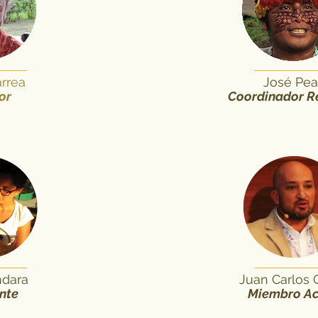
arrea
José Pea
or
Coordinador R
ndara
Juan Carlos 
nte
Miembro Ac