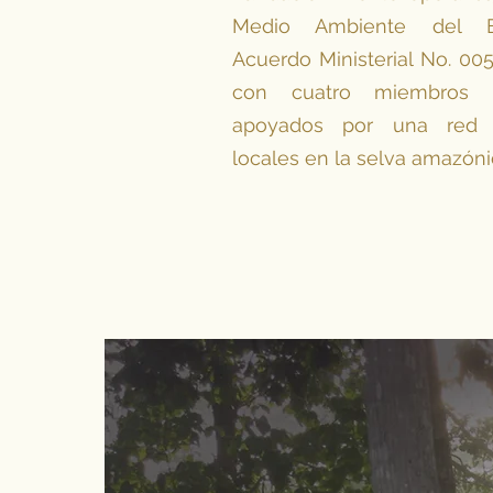
Medio Ambiente del Ec
Acuerdo Ministerial No. 005
con
cuatro
miembros e
apoyados por una red 
locales en la selva amazóni